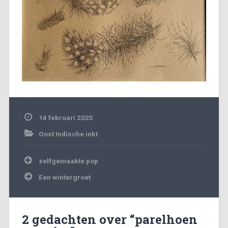
14 februari 2025
Oost Indische inkt
Bericht
zelfgemaakte pop
navigatie
Een wintergroet
2 gedachten over “
parelhoen