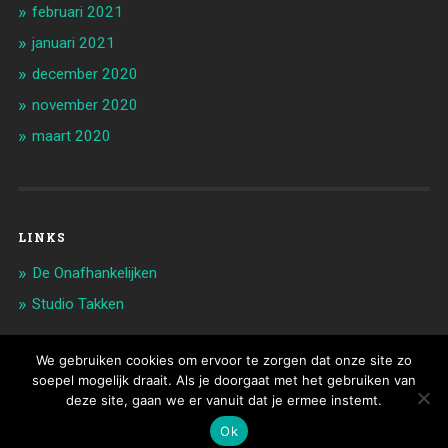
februari 2021
januari 2021
december 2020
november 2020
maart 2020
LINKS
De Onafhankelijken
Studio Takken
We gebruiken cookies om ervoor te zorgen dat onze site zo
soepel mogelijk draait. Als je doorgaat met het gebruiken van
© 2026
TRUUS LANSON / FAMILIE LANSON
|
WEBSITE
CODE & DESIGN
deze site, gaan we er vanuit dat je ermee instemt.
OMHOOG ↑
Ok