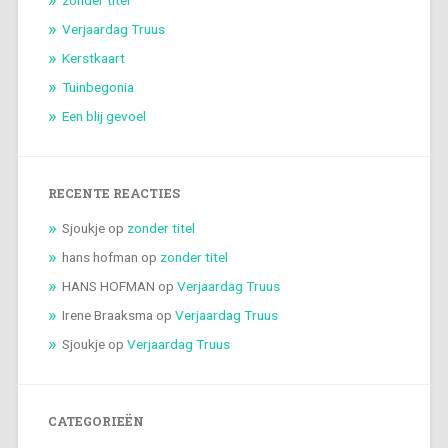
zonder titel
Verjaardag Truus
Kerstkaart
Tuinbegonia
Een blij gevoel
RECENTE REACTIES
Sjoukje
op
zonder titel
hans hofman
op
zonder titel
HANS HOFMAN
op
Verjaardag Truus
Irene Braaksma
op
Verjaardag Truus
Sjoukje
op
Verjaardag Truus
CATEGORIEËN