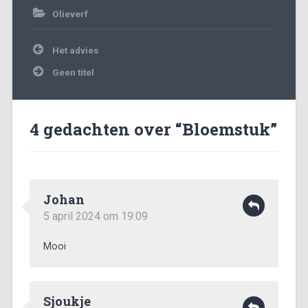
Olieverf
Bericht
Het advies
navigatie
Geen titel
4 gedachten over “
Bloemstuk
”
Johan
5 april 2024 om 19:09
Mooi
Sjoukje