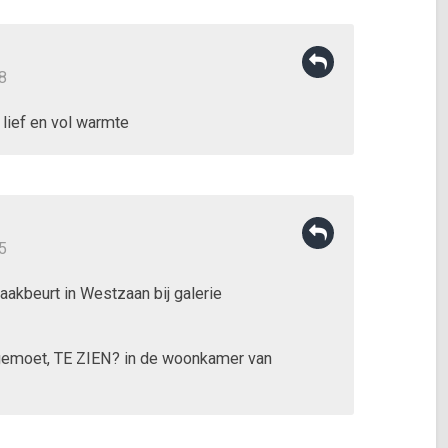
8
lief en vol warmte
5
akbeurt in Westzaan bij galerie
egemoet, TE ZIEN? in de woonkamer van