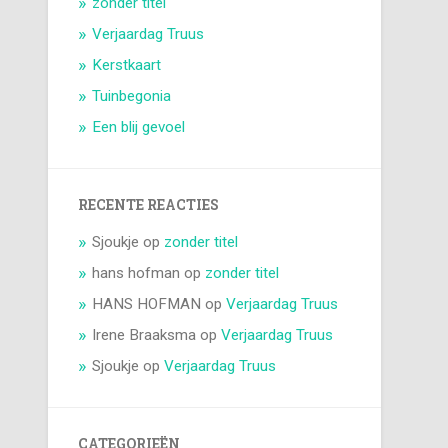
zonder titel
Verjaardag Truus
Kerstkaart
Tuinbegonia
Een blij gevoel
RECENTE REACTIES
Sjoukje
op
zonder titel
hans hofman
op
zonder titel
HANS HOFMAN
op
Verjaardag Truus
Irene Braaksma
op
Verjaardag Truus
Sjoukje
op
Verjaardag Truus
CATEGORIEËN