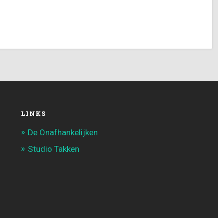
LINKS
De Onafhankelijken
Studio Takken