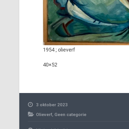
1954 ; olieverf
40×52
3 oktober 2023
Olieverf
,
Geen categorie