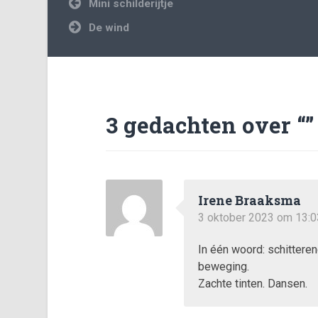
Bericht
Mini schilderijtje
navigatie
De wind
3 gedachten over “
”
Irene Braaksma
3 oktober 2023 om 13:0
In één woord: schitteren
beweging.
Zachte tinten. Dansen.