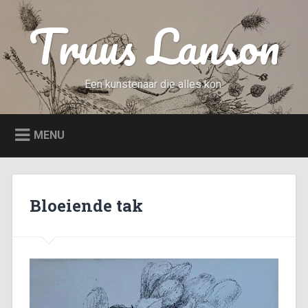
Naar
Truus Lanson
de
inhoud
springen
Een kunstenaar die alles kon.
MENU
Bloeiende tak