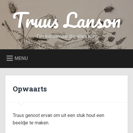
Naar
Truus Lanson
de
inhoud
springen
Een kunstenaar die alles kon.
MENU
Opwaarts
Truus genoot ervan om uit een stuk hout een
beeldje te maken.