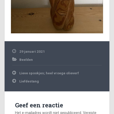
29 januari 2021
Beelden
Bericht
Lieve spookjes; heel vroege olieverf
navigatie
Liefdestang
Geef een reactie
Het e-mailadres wordt niet gepubliceerd.
Vereiste